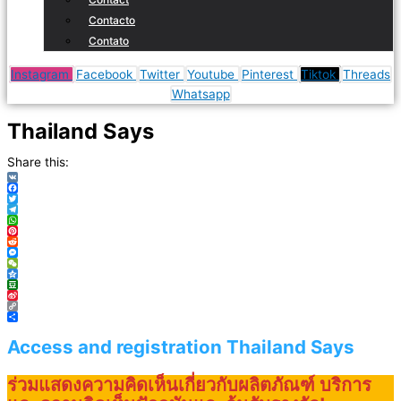
Contacto
Contato
Instagram
Facebook
Twitter
Youtube
Pinterest
Tiktok
Threads
Whatsapp
Thailand Says
Share this:
VK
Facebook
Twitter
Telegram
WhatsApp
Pinterest
Reddit
Messenger
WeChat
Qzone
Douban
Sina
Weibo
Copy
Link
Compartir
Access and registration Thailand Says
ร่วมแสดงความคิดเห็นเกี่ยวกับผลิตภัณฑ์ บริการ