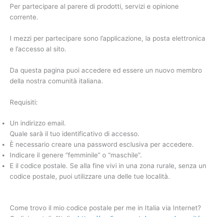
t
b
s
i
g
e
L
e
e
o
A
t
r
n
i
Per partecipare al parere di prodotti, servizi e opinione
r
o
p
a
g
n
corrente.
k
p
m
e
k
r
I mezzi per partecipare sono l’applicazione, la posta elettronica
e l’accesso al sito.
Da questa pagina puoi accedere ed essere un nuovo membro
della nostra comunità italiana.
Requisiti:
Un indirizzo email.
Quale sarà il tuo identificativo di accesso.
È necessario creare una password esclusiva per accedere.
Indicare il genere “femminile” o “maschile”.
E il codice postale. Se alla fine vivi in una zona rurale, senza un
codice postale, puoi utilizzare una delle tue località.
Come trovo il mio codice postale per me in Italia via Internet?